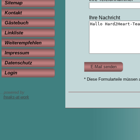
Sitemap
Kontakt
Ihre Nachricht
Gästebuch
Linkliste
Weiterempfehlen
Impressum
Datenschutz
Login
* Diese Formularteile müssen a
...powered by
freaks-at-work