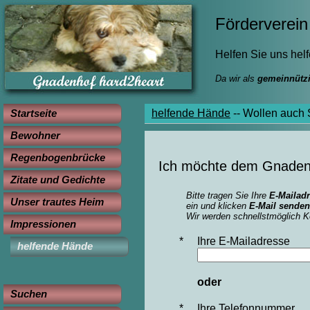
Förderverein 
Helfen Sie uns hel
Da wir als
gemeinnützi
Startseite
helfende Hände
--
Wollen auch 
Bewohner
Regenbogenbrücke
Ich möchte dem Gnadenh
Zitate und Gedichte
Bitte tragen Sie Ihre
E-Mailad
Unser trautes Heim
ein und klicken
E-Mail senden
Wir werden schnellstmöglich K
Impressionen
*
Ihre E-Mailadresse
helfende Hände
oder
Suchen
*
Ihre Telefonnummer