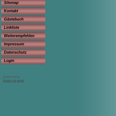
Sitemap
Kontakt
Gästebuch
Linkliste
Weiterempfehlen
Impressum
Datenschutz
Login
...powered by
freaks-at-work