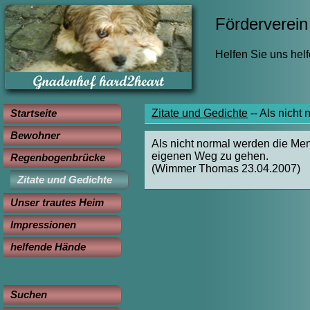
Förderverein 
Helfen Sie uns hel
Startseite
Zitate und Gedichte
--
Als nicht
Bewohner
Als nicht normal werden die Men
eigenen Weg zu gehen.
Regenbogenbrücke
(Wimmer Thomas 23.04.2007)
Zitate und Gedichte
Unser trautes Heim
Impressionen
helfende Hände
Suchen