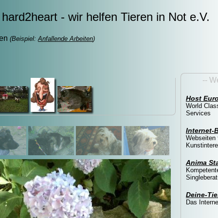
hard2heart - wir helfen Tieren in Not e.V.
fen
(Beispiel:
Anfallende Arbeiten
)
-- W
Host Eur
World Class
Services
Internet-B
Webseiten 
Kunstintere
Anima St
Kompetente
Singlebera
Deine-Tie
Das Interne