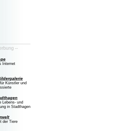
erbung --
ope
 Internet
ildergalerie
für Künstler und
ssierte
adthagen
 Lebens- und
tung in Stadthagen
rwelt
t der Tiere