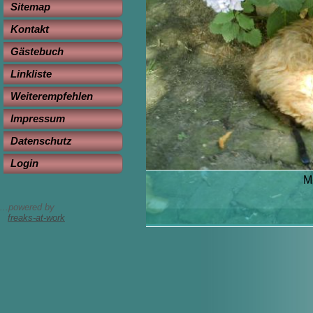
Sitemap
Kontakt
Gästebuch
Linkliste
Weiterempfehlen
Impressum
Datenschutz
Login
M
...powered by
freaks-at-work