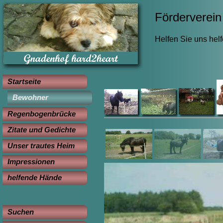
Förderverein 
Helfen Sie uns hel
Startseite
Bewohner
Regenbogenbrücke
Zitate und Gedichte
Unser trautes Heim
Impressionen
helfende Hände
Suchen