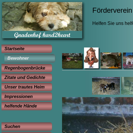
Förderverein 
Helfen Sie uns hel
Startseite
Bewohner
Regenbogenbrücke
Zitate und Gedichte
Unser trautes Heim
Impressionen
helfende Hände
Suchen