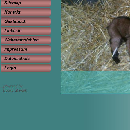
Sitemap
Kontakt
Gästebuch
Linkliste
Weiterempfehlen
Impressum
Datenschutz
Login
...powered by
freaks-at-work